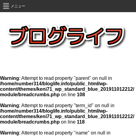
メニュー
Warning
: Attempt to read property "parent" on null in
/home/number314/bloglife.info/public_html/wp-
content/themes/keni71_wp_standard_blue_201911012212/
module/breadcrumbs.php
on line
108
Warning
: Attempt to read property "term_id" on null in
/home/number314/bloglife.info/public_html/wp-
content/themes/keni71_wp_standard_blue_201911012212/
module/breadcrumbs.php
on line
118
Warning
: Attempt to read property "name" on null in