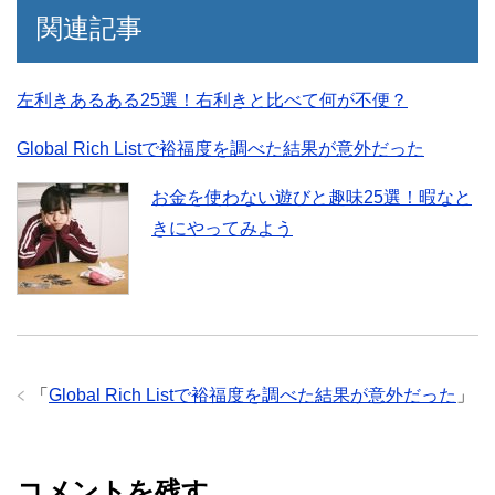
関連記事
左利きあるある25選！右利きと比べて何が不便？
Global Rich Listで裕福度を調べた結果が意外だった
お金を使わない遊びと趣味25選！暇なと
きにやってみよう
「
Global Rich Listで裕福度を調べた結果が意外だった
」
コメントを残す