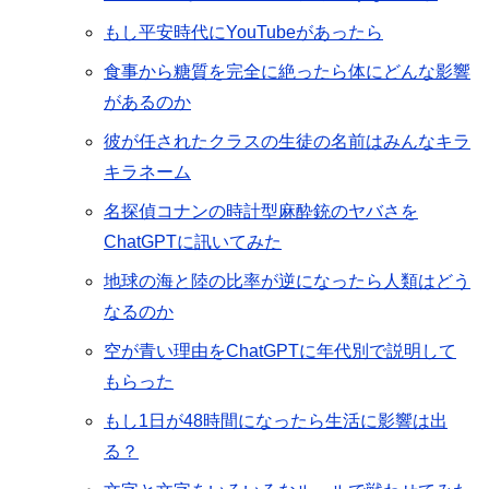
もし平安時代にYouTubeがあったら
食事から糖質を完全に絶ったら体にどんな影響
があるのか
彼が任されたクラスの生徒の名前はみんなキラ
キラネーム
名探偵コナンの時計型麻酔銃のヤバさを
ChatGPTに訊いてみた
地球の海と陸の比率が逆になったら人類はどう
なるのか
空が青い理由をChatGPTに年代別で説明して
もらった
もし1日が48時間になったら生活に影響は出
る？