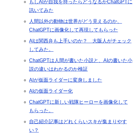
もしAIが自我を持ったらどうなるかChatGPTに
訊いてみた
人間以外の動物は世界がどう見えるのか、
ChatGPTに画像化して再現してもらった
AIは関西弁も上手いのか？ 大阪人がチェック
してみた。
ChatGPTは人間が書いた小説と、AIの書いた小
説の違いはわかるのか検証
AIが仮面ライダーに変身しました
AIの仮面ライダー化
ChatGPTに新しい戦隊ヒーローを画像化して
もらった。
自己紹介記事はどれくらいスキが集まりやす
い？