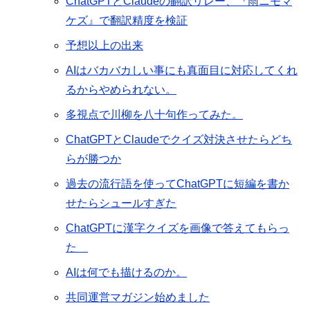
ChatGPTとClaudeの翻訳リレー、『雨ニモマ
ケズ』で翻訳精度を検証
予想以上の出来
AIはバカバカしい事にも真面目に対応してくれ
るからやめられない。
多視点で川柳を八十句作ってみた。
ChatGPTとClaudeでクイズ対決させたらどち
らが勝つか
過去の流行語を使ってChatGPTに短編を書か
せたらシュールすぎた
ChatGPTに漢字クイズを画像で答えてもらっ
た
AIは何でも描けるのか。
共同運営マガジン始めました