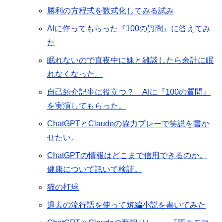
勝利の方程式を数式化してみる試み
AIに作ってもらった『100の質問』に答えてみ
た
眠れないので真夜中に妹と雑談したら余計に眠
れなくなった。
自己紹介記事に役立つ？ AIに『100の質問』
を実演してもらった。
ChatGPTとClaudeの協力プレーで笑説を書か
せたい。
ChatGPTの情報はどこまで信用できるのか。
健康について訊いて検証。
猫の打球
過去の流行語を使って短編小説を書いてみた