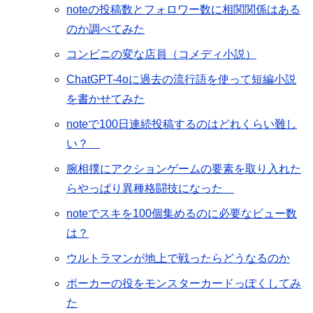
noteの投稿数とフォロワー数に相関関係はある
のか調べてみた
コンビニの変な店員（コメディ小説）
ChatGPT-4oに過去の流行語を使って短編小説
を書かせてみた
noteで100日連続投稿するのはどれくらい難し
い？
腕相撲にアクションゲームの要素を取り入れた
らやっぱり異種格闘技になった
noteでスキを100個集めるのに必要なビュー数
は？
ウルトラマンが地上で戦ったらどうなるのか
ポーカーの役をモンスターカードっぽくしてみ
た