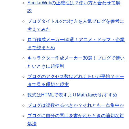
SimilarWebの正確性は？使い方と合わせて解
説
ブログタイトルのつけ方を人気ブログを参考に
考えてみた
ロゴ作成メーカー60選！アニメ・ドラマ・企業
まで総まとめ
キャラクター作成メーカー30選！ブログで使い
たいときに超便利
ブログのアクセス数はどれくらいが平均？デー
タで見る理想と現実
数式はHTMLで表すよりMathJaxがおすすめ
ブログは複数やるべきか？それとも一点集中か
ブログに自分の悪口を書かれたときの適切な対
処法