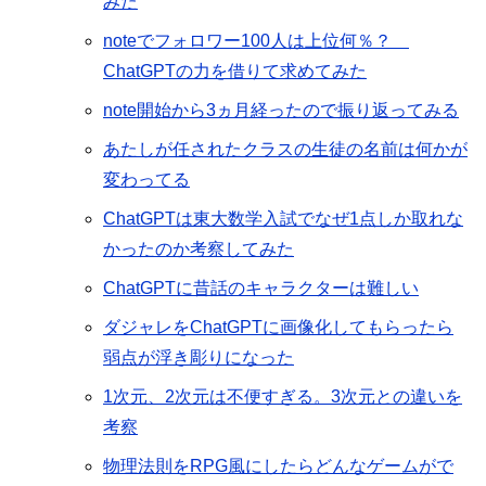
みた
noteでフォロワー100人は上位何％？
ChatGPTの力を借りて求めてみた
note開始から3ヵ月経ったので振り返ってみる
あたしが任されたクラスの生徒の名前は何かが
変わってる
ChatGPTは東大数学入試でなぜ1点しか取れな
かったのか考察してみた
ChatGPTに昔話のキャラクターは難しい
ダジャレをChatGPTに画像化してもらったら
弱点が浮き彫りになった
1次元、2次元は不便すぎる。3次元との違いを
考察
物理法則をRPG風にしたらどんなゲームがで