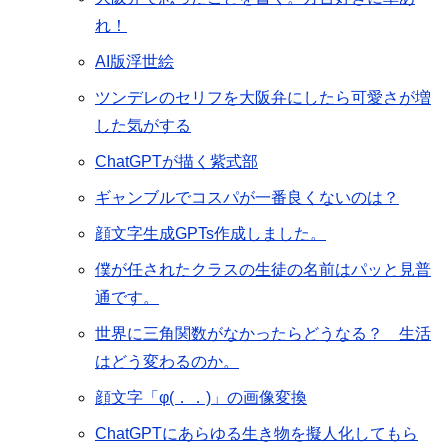
れ！
AI版浮世絵
ツンデレのセリフを大阪弁にしたら可愛さが増
した気がする
ChatGPTが描く紫式部
ギャンブルでコスパが一番良くないのは？
顔文字生成GPTs作成しました。
僕が任されたクラスの生徒の名前はパッと見普
通です。
世界に三角関数がなかったらどうなる？ 生活
はどう変わるのか。
顔文字「φ(．．)」の画像変換
ChatGPTにあらゆる生き物を擬人化してもら