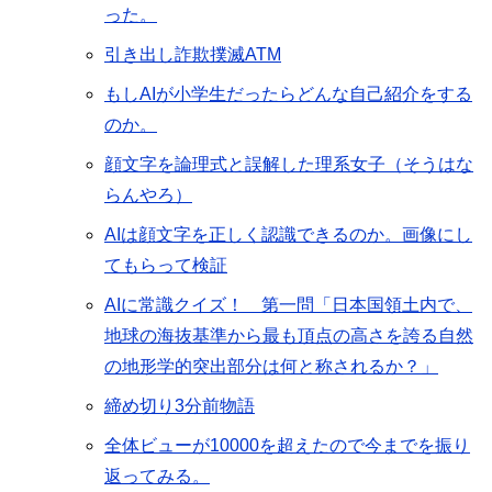
った。
引き出し詐欺撲滅ATM
もしAIが小学生だったらどんな自己紹介をする
のか。
顔文字を論理式と誤解した理系女子（そうはな
らんやろ）
AIは顔文字を正しく認識できるのか。画像にし
てもらって検証
AIに常識クイズ！ 第一問「日本国領土内で、
地球の海抜基準から最も頂点の高さを誇る自然
の地形学的突出部分は何と称されるか？」
締め切り3分前物語
全体ビューが10000を超えたので今までを振り
返ってみる。