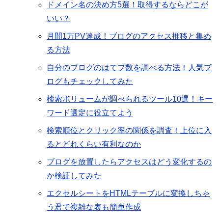
ドメイン名の決め方5選！取得するならどこが
いい？
月間1万PV達成！ブログのアクセス推移と集め
る方法
自分のブログのはてブ数を調べる方法！人気ブ
ログもチェックしてみた
検索ボリュームが調べられるツール10選！キー
ワード選定に役立てよう
検索順位とクリック率の関係を調査！上位に入
るとどれくらい有利なのか
ブログを放置したらアクセスはどう変化するの
か検証してみた
エクセルシートをHTMLテーブルに変換しちゃ
う君で複雑な表も簡単作成