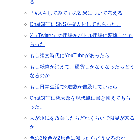
る
「#スキしてみて」の効果について考える
ChatGPTにSNSを擬人化してもらった。
X（Twitter）の用語をバトル用語に変換しても
らった
もし縄文時代にYouTubeがあったら
もし紙幣が消えて、硬貨しかなくなったらどう
なるのか
もし日常生活で2進数が普及していたら
ChatGPTに桃太郎を現代風に書き換えてもら
った。
人が睡眠を放棄したらどれくらいで限界が来る
か
色の3原色が2原色に減ったらどうなるのか