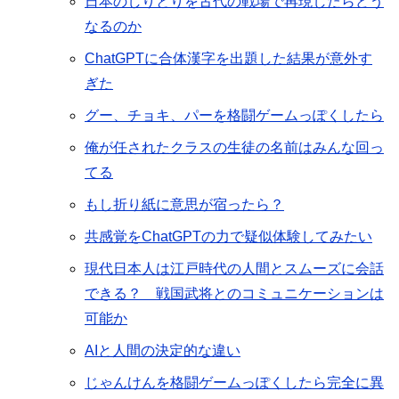
日本のしりとりを古代の戦場で再現したらどう
なるのか
ChatGPTに合体漢字を出題した結果が意外す
ぎた
グー、チョキ、パーを格闘ゲームっぽくしたら
俺が任されたクラスの生徒の名前はみんな回っ
てる
もし折り紙に意思が宿ったら？
共感覚をChatGPTの力で疑似体験してみたい
現代日本人は江戸時代の人間とスムーズに会話
できる？ 戦国武将とのコミュニケーションは
可能か
AIと人間の決定的な違い
じゃんけんを格闘ゲームっぽくしたら完全に異