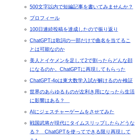
500文字以内で短編記事を書いてみませんか？
プロフィール
100日連続投稿を達成したので振り返り
ChatGPTは歌詞の一部だけで曲名を当てるこ
とは可能なのか
美人とイケメンを足して2で割ったらどんな顔
になるのか。ChatGPTに再現してもらった
ChatGPT‐4oは東大数学入試が解けるのか検証
世界のあらゆるものが左利き用になったら生活
に影響はある？
AIにジェスチャーゲームをさせてみた
戦国武将が現代にタイムスリップしたらどうな
る？ ChatGPTを使ってできる限り再現して