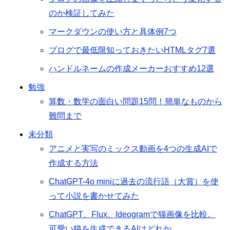
のか検証してみた
マークダウンの使い方と具体例7つ
ブログで最低限知っておきたいHTMLタグ7選
ハンドルネームの作成メーカーおすすめ12選
勉強
算数・数学の面白い問題15問！簡単なものから
難問まで
未分類
アニメと実写のミックス動画を4つの生成AIで
作成する方法
ChatGPT-4o miniに過去の流行語（大賞）を使
って小説を書かせてみた
ChatGPT、Flux、Ideogramで猫画像を比較。
可愛い猫を生成できるAIはどれか