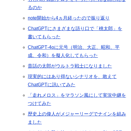
るのか
note開始から4ヵ月経ったので振り返り
ChatGPTにさまざまな語り口で「桃太郎」を
書いてもらった
ChatGPT‐4oに元号（明治、大正、昭和、平
成、令和）を擬人化してもらった
昔話の太郎がウルトラ戦士になりました
現実的にはあり得ないシナリオを、敢えて
ChatGPTに訊いてみた
「走れメロス」をマラソン風にして実況中継を
つけてみた
歴史上の偉人がメジャーリーグでナインを組み
ました