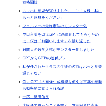
種格闘技
スマホに意思が宿りました。「ご主人様、私に
もっと休息をください」
フェルマーの最終定理のモンスター化
早口言葉をChatGPTに画像化してもらうため
に、僕は「お願いします」を繰り返した
難関大の数学入試がモンスター化しました
GPTからGPTsの連係プレー
私が任されたクラスの生徒の名前はパッと見普
通じゃない
ChatGPT‐4の画像生成機能を使えば言葉の意味
も効率的に覚えられる説
一応、織田信長
大阪弁で思ったことを書く。方言好きに幸あ